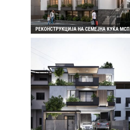
РЕКОНСТРУКЦИЈА НА СЕМEЈНА КУЌА MСП