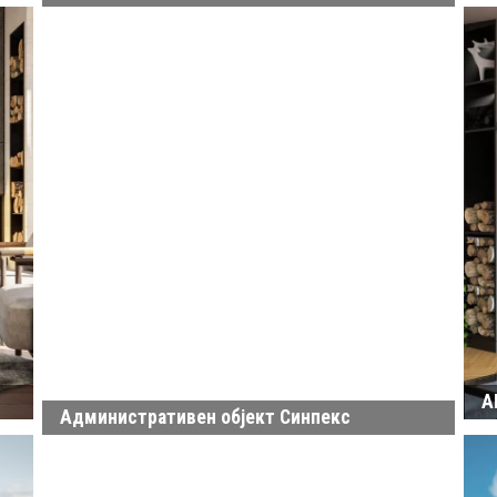
А
Административен објект Синпекс