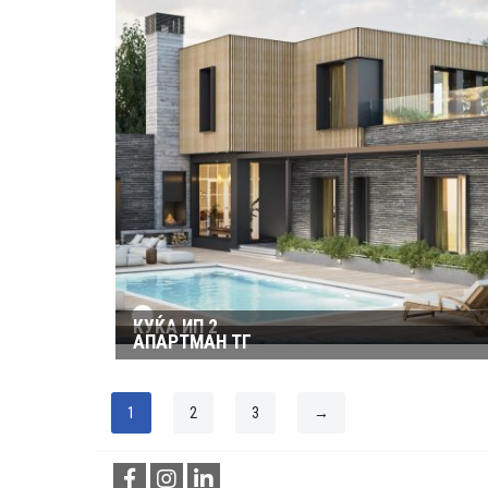
КУЌА ИП 2
АПАРТМАН ТГ
1
2
3
→