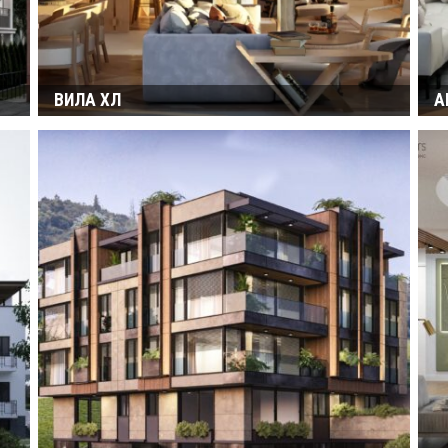
ВИЛА ХЛ
А